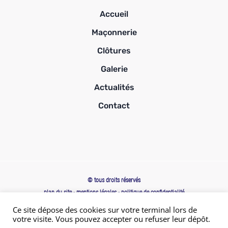
Accueil
Maçonnerie
Clôtures
Galerie
Actualités
Contact
© tous droits réservés
plan du site
-
mentions légales
-
politique de confidentialité
Site propulsé par
Ce site dépose des cookies sur votre terminal lors de
INOVA WEB
votre visite. Vous pouvez accepter ou refuser leur dépôt.